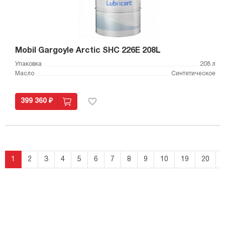
Mobil Gargoyle Arctic SHC 226E 208L
Упаковка
208 л
Масло
Синтетическое
399 360 ₽
1
2
3
4
5
6
7
8
9
10
19
20
›